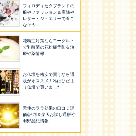
フィロディセタブランドの
服やファッション＆店舗や
レザー・ジュエリーで着こ
なそう
花粉症対策ならヨーグルト
で乳酸菌の花粉症予防＆治
療や薬情報
お仏壇を格安で買うなら通
販がオススメ！私はひだま
り仏壇で買いました
天使のララ効果の口コミ評
価/評判＆楽天お試し通販や
羽野晶紀情報