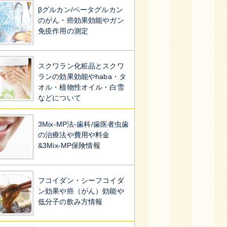
βグルカン/ベータグルカン
のがん・癌効果効能やガン
免疫作用の測定
スクワラン化粧品とスクワ
ランの効果効能やhaba・タ
オル・植物性オイル・白雪
などについて
3Mix-MP法-歯科/歯医者虫歯
の治療法や費用や料金
&3Mix-MP保険情報
フコイダン・シーフコイダ
ン効果や癌（がん）効能や
低分子の飲み方情報