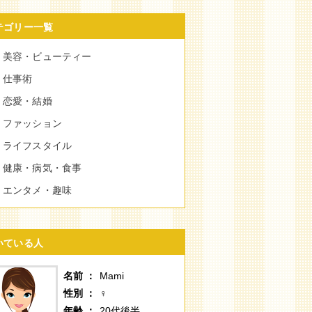
テゴリー一覧
美容・ビューティー
仕事術
恋愛・結婚
ファッション
ライフスタイル
健康・病気・食事
エンタメ・趣味
いている人
名前
Mami
性別
♀
年齢
20代後半