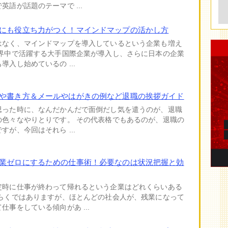
英語が話題のテーマで ...
にも役立ち力がつく！マインドマップの活かし方
はなく、マインドマップを導入しているという企業も増え
世界中で活躍する大手国際企業が導入し、さらに日本の企業
導入し始めているの ...
や書き方＆メールやはがきの例など退職の挨拶ガイド
思った時に、なんだかんだで面倒だし気を遣うのが、退職
の色々なやりとりです。 その代表格でもあるのが、退職の
すが、今回はそれら ...
業ゼロにするための仕事術！必要なのは状況把握と効
定時に仕事が終わって帰れるという企業はどれくらいある
そらくではありますが、ほとんどの社会人が、残業になって
仕事をしている傾向があ ...