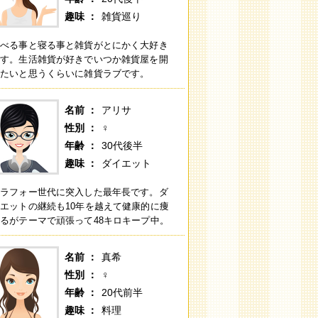
趣味
雑貨巡り
食べる事と寝る事と雑貨がとにかく大好き
です。生活雑貨が好きでいつか雑貨屋を開
きたいと思うくらいに雑貨ラブです。
名前
アリサ
性別
♀
年齢
30代後半
趣味
ダイエット
アラフォー世代に突入した最年長です。ダ
エットの継続も10年を越えて健康的に痩
るがテーマで頑張って48キロキープ中。
名前
真希
性別
♀
年齢
20代前半
趣味
料理