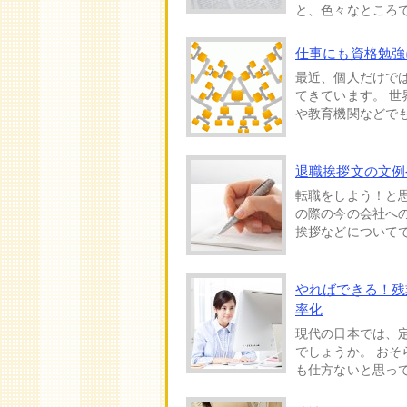
と、色々なところで
仕事にも資格勉強
最近、個人だけで
てきています。 
や教育機関などでも
退職挨拶文の文例
転職をしよう！と
の際の今の会社へ
挨拶などについてで
やればできる！残
率化
現代の日本では、
でしょうか。 お
も仕方ないと思って