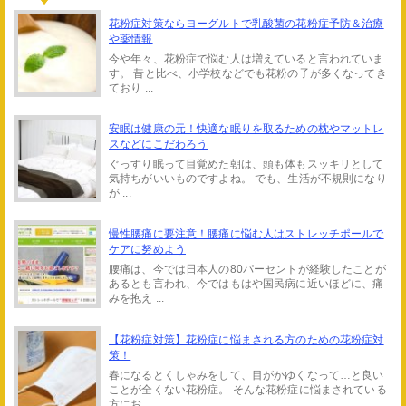
花粉症対策ならヨーグルトで乳酸菌の花粉症予防＆治療
や薬情報
今や年々、花粉症で悩む人は増えていると言われていま
す。 昔と比べ、小学校などでも花粉の子が多くなってき
ており ...
安眠は健康の元！快適な眠りを取るための枕やマットレ
スなどにこだわろう
ぐっすり眠って目覚めた朝は、頭も体もスッキリとして
気持ちがいいものですよね。 でも、生活が不規則になり
が ...
慢性腰痛に要注意！腰痛に悩む人はストレッチポールで
ケアに努めよう
腰痛は、今では日本人の80パーセントが経験したことが
あるとも言われ、今ではもはや国民病に近いほどに、痛
みを抱え ...
【花粉症対策】花粉症に悩まされる方のための花粉症対
策！
春になるとくしゃみをして、目がかゆくなって…と良い
ことが全くない花粉症。 そんな花粉症に悩まされている
方にお ...