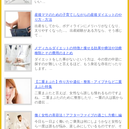
いい ...
産後ママのための子育てしながらの産後ダイエットのや
り方・方法
出産をしてから、ボディラインにメリハリがなくなり、
太りやすくなった...。 出産経験がある方なら、そう感じ
て ...
メディカルダイエットの特徴と痩せる効果や療法や治療
種類とその費用のまとめ
ダイエットをした事がないという方は、今の世の中逆に
探すのが難しいと言えるほど、もう身近な存在だったり
します。 ...
【二重まぶた】作り方や遺伝・整形・アイプチなど二重
まぶた特集
二重まぶたと言えば、女性なら誰しも憧れるものですよ
ね。 二重まぶたのために整形したり、一重の人は親から
の遺伝 ...
働く女性の美容法！アフターファイブの過ごし方癒し編
今日も一日よく働いたご褒美は何にしようかなと女性な
ら一度は誰もが悩み、楽しみにしているものですが、そ