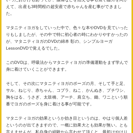
えて、出産も3時間程の超安産で赤ちゃんを産む事ができまし
た。
マタニティヨガをしていった中で、色々な本やDVDを見ていった
りもしましたが、その中で特に初心者の時にわかりやすかったの
が、マタニティヨガのDVDの綿本 彰の、シンプルヨーガ
LessonDVDで覚えるでした。
このDVDは、呼吸法からマタニティヨガの準備運動をまず学んで
身に着けていくことができます。
そして、その次にマタニティヨガのポーズの月、そして手と足、
サル、ねじり、赤ちゃん、コブラ、ねこ、かんぬき、プチワシ、
胸をはる、うさぎ、太鼓橋、アーチ、肩立ち、鋤、ワニという順
番でヨガのポーズを身に着ける事が可能です。
マタニティヨガの効果というか効き目というのは、やはり個人差
というのが出てきますので、一概に効果大とも効果が無い。とも
言えませんが、私自身の経験から言わせて頂くと、最初はやはり