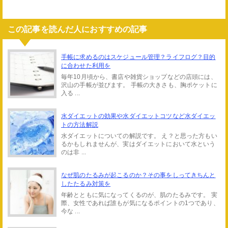
この記事を読んだ人におすすめの記事
手帳に求めるのはスケジュール管理？ライフログ？目的
に合わせた利用を
毎年10月頃から、書店や雑貨ショップなどの店頭には、
沢山の手帳が並びます。 手帳の大きさも、胸ポケットに
入る ...
水ダイエットの効果や水ダイエットコツなど水ダイエッ
トの方法解説
水ダイエットについての解説です。 え？と思った方もい
るかもしれませんが、実はダイエットにおいて水という
のは非 ...
なぜ肌のたるみが起こるのか？その事をしってきちんと
したたるみ対策を
年齢とともに気になってくるのが、肌のたるみです。 実
際、女性であれば誰もが気になるポイントの1つであり、
今な ...