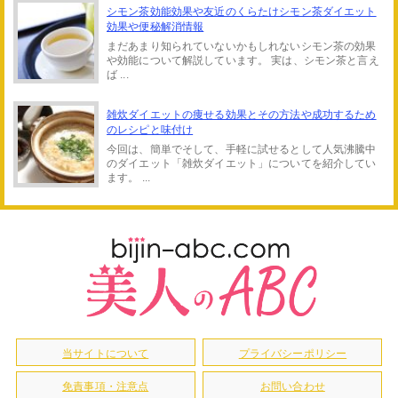
シモン茶効能効果や友近のくらたけシモン茶ダイエット
効果や便秘解消情報
まだあまり知られていないかもしれないシモン茶の効果
や効能について解説しています。 実は、シモン茶と言え
ば ...
雑炊ダイエットの痩せる効果とその方法や成功するため
のレシピと味付け
今回は、簡単でそして、手軽に試せるとして人気沸騰中
のダイエット「雑炊ダイエット」についてを紹介してい
ます。 ...
当サイトについて
プライバシーポリシー
免責事項・注意点
お問い合わせ