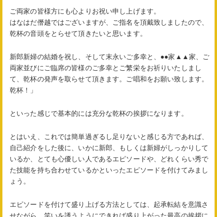
ご両家の皆様方にも心よりお祝い申し上げます。
はなはだ僭越ではございますが、ご指名を頂戴致しましたので、
乾杯の音頭をとらせて頂きたいと思います。
新郎新婦の結婚を祝し、そして末永いご多幸と、●●家▲▲家、ご
両家並びにご臨席の皆様のご多幸とご繁栄をお祈りいたしまし
て、乾杯の発声を取らせて頂きます。ご唱和をお願い致します。
乾杯！」
といった感じで基本的には充分な乾杯の挨拶になります。
とはいえ、これでは簡単過ぎるし足りないと感じる方であれば、
自己紹介をした後に、いかに新郎、もしくは新婦がしっかりして
いるか、とても心優しい人であるエピソードや、どれくらい秀で
た技能を持ち合わせているかといったエピソードを付けてみまし
ょう。
エピソードを付けて盛り上げる方法としては、起承転結を意識さ
せながら、笑いを誘うようにできれば盛り上がった最高の挨拶に