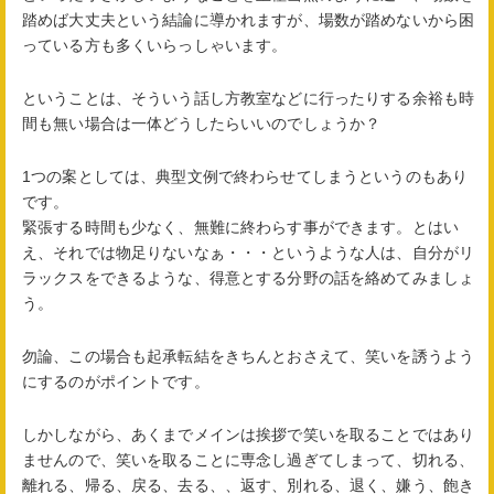
踏めば大丈夫という結論に導かれますが、場数が踏めないから困
っている方も多くいらっしゃいます。
ということは、そういう話し方教室などに行ったりする余裕も時
間も無い場合は一体どうしたらいいのでしょうか？
1つの案としては、典型文例で終わらせてしまうというのもあり
です。
緊張する時間も少なく、無難に終わらす事ができます。とはい
え、それでは物足りないなぁ・・・というような人は、自分がリ
ラックスをできるような、得意とする分野の話を絡めてみましょ
う。
勿論、この場合も起承転結をきちんとおさえて、笑いを誘うよう
にするのがポイントです。
しかしながら、あくまでメインは挨拶で笑いを取ることではあり
ませんので、笑いを取ることに専念し過ぎてしまって、切れる、
離れる、帰る、戻る、去る、、返す、別れる、退く、嫌う、飽き