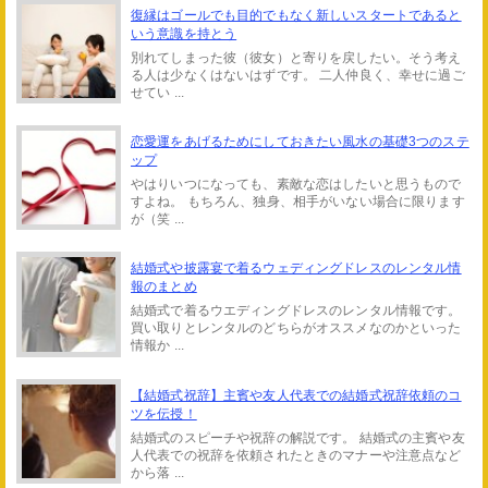
復縁はゴールでも目的でもなく新しいスタートであると
いう意識を持とう
別れてしまった彼（彼女）と寄りを戻したい。そう考え
る人は少なくはないはずです。 二人仲良く、幸せに過ご
せてい ...
恋愛運をあげるためにしておきたい風水の基礎3つのステ
ップ
やはりいつになっても、素敵な恋はしたいと思うもので
すよね。 もちろん、独身、相手がいない場合に限ります
が（笑 ...
結婚式や披露宴で着るウェディングドレスのレンタル情
報のまとめ
結婚式で着るウエディングドレスのレンタル情報です。
買い取りとレンタルのどちらがオススメなのかといった
情報か ...
【結婚式祝辞】主賓や友人代表での結婚式祝辞依頼のコ
ツを伝授！
結婚式のスピーチや祝辞の解説です。 結婚式の主賓や友
人代表での祝辞を依頼されたときのマナーや注意点など
から落 ...