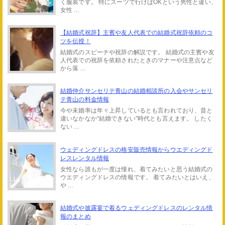
く服装です。 特にスーツで行けばOKという男性と違い、
女性 ...
【結婚式祝辞】主賓や友人代表での結婚式祝辞依頼のコ
ツを伝授！
結婚式のスピーチや祝辞の解説です。 結婚式の主賓や友
人代表での祝辞を依頼されたときのマナーや注意点など
から落 ...
結婚仲介サンセリテ青山の結婚相談所の入会やサンセリ
テ青山の料金情報
今や未婚率は年々上昇しているとも言われており、昔と
違いなかなか“結婚できない”時代とも言えます。 したく
ない ...
ウェディングドレスの格安販売情報からウエディングド
レスレンタル情報
女性なら誰もが一度は憧れ、着てみたいと思う結婚式の
ウエディングドレスの情報です。 着てみたいとはいえ、
や ...
結婚式や披露宴で着るウェディングドレスのレンタル情
報のまとめ