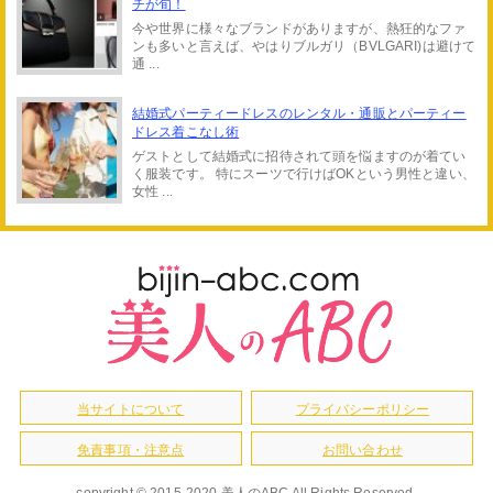
チが旬！
今や世界に様々なブランドがありますが、熱狂的なファ
ンも多いと言えば、やはりブルガリ（BVLGARI)は避けて
通 ...
結婚式パーティードレスのレンタル・通販とパーティー
ドレス着こなし術
ゲストとして結婚式に招待されて頭を悩ますのが着てい
く服装です。 特にスーツで行けばOKという男性と違い、
女性 ...
当サイトについて
プライバシーポリシー
免責事項・注意点
お問い合わせ