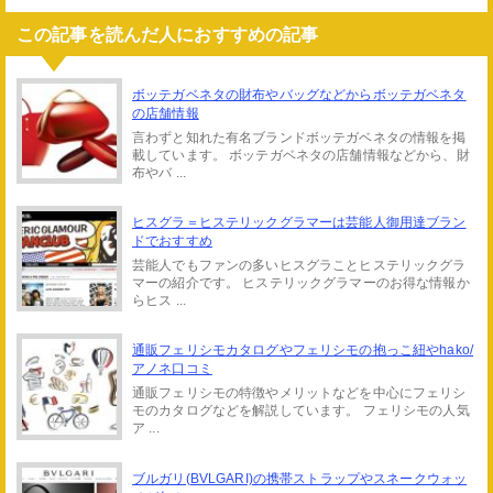
この記事を読んだ人におすすめの記事
ボッテガベネタの財布やバッグなどからボッテガベネタ
の店舗情報
言わずと知れた有名ブランドボッテガベネタの情報を掲
載しています。 ボッテガベネタの店舗情報などから、財
布やバ ...
ヒスグラ＝ヒステリックグラマーは芸能人御用達ブラン
ドでおすすめ
芸能人でもファンの多いヒスグラことヒステリックグラ
マーの紹介です。 ヒステリックグラマーのお得な情報か
らヒス ...
通販フェリシモカタログやフェリシモの抱っこ紐やhako/
アノネ口コミ
通販フェリシモの特徴やメリットなどを中心にフェリシ
モのカタログなどを解説しています。 フェリシモの人気
ア ...
ブルガリ(BVLGARI)の携帯ストラップやスネークウォッ