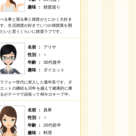
趣味
雑貨巡り
食べる事と寝る事と雑貨がとにかく大好き
です。生活雑貨が好きでいつか雑貨屋を開
きたいと思うくらいに雑貨ラブです。
名前
アリサ
性別
♀
年齢
30代後半
趣味
ダイエット
アラフォー世代に突入した最年長です。ダ
エットの継続も10年を越えて健康的に痩
るがテーマで頑張って48キロキープ中。
名前
真希
性別
♀
年齢
20代前半
趣味
料理