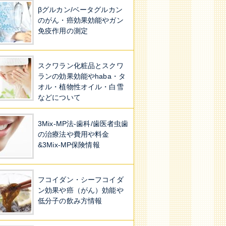
βグルカン/ベータグルカン
のがん・癌効果効能やガン
免疫作用の測定
スクワラン化粧品とスクワ
ランの効果効能やhaba・タ
オル・植物性オイル・白雪
などについて
3Mix-MP法-歯科/歯医者虫歯
の治療法や費用や料金
&3Mix-MP保険情報
フコイダン・シーフコイダ
ン効果や癌（がん）効能や
低分子の飲み方情報