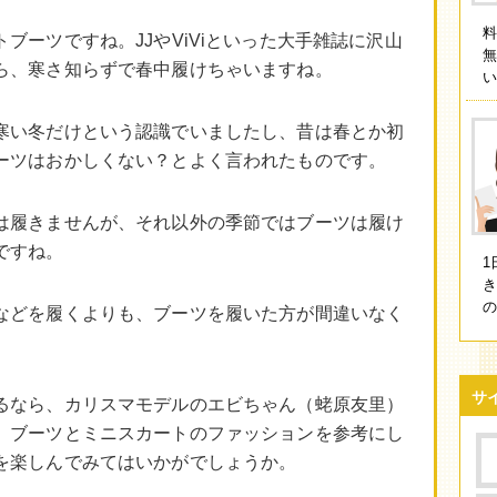
ブーツですね。JJやViViといった大手雑誌に沢山
ら、寒さ知らずで春中履けちゃいますね。
い
寒い冬だけという認識でいましたし、昔は春とか初
ーツはおかしくない？とよく言われたものです。
は履きませんが、それ以外の季節ではブーツは履け
ですね。
1
などを履くよりも、ブーツを履いた方が間違いなく
サ
るなら、カリスマモデルのエビちゃん（蛯原友里）
、ブーツとミニスカートのファッションを参考にし
を楽しんでみてはいかがでしょうか。