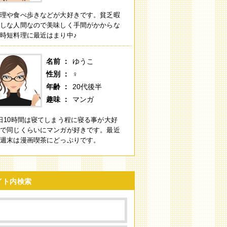
料理や食べ歩きなどが大好きです。貧乏暇
無しな人間なので美味しく手間がかからな
時短料理に最近はまり中♪
名前
ゆうこ
性別
♀
年齢
20代後半
趣味
マンガ
日10時間は寝てしまう程に寝る事が大好
きで同じくらいにマンガが好きです。最近
の週末は漫画喫茶にどっぷりです。
イト内検索