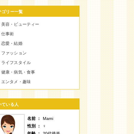
テゴリー一覧
美容・ビューティー
仕事術
恋愛・結婚
ファッション
ライフスタイル
健康・病気・食事
エンタメ・趣味
いている人
名前
Mami
性別
♀
年齢
20代後半