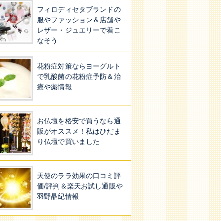
フィロディセタブランドの
服やファッション＆店舗や
レザー・ジュエリーで着こ
なそう
花粉症対策ならヨーグルト
で乳酸菌の花粉症予防＆治
療や薬情報
お仏壇を格安で買うなら通
販がオススメ！私はひだま
り仏壇で買いました
天使のララ効果の口コミ評
価/評判＆楽天お試し通販や
羽野晶紀情報