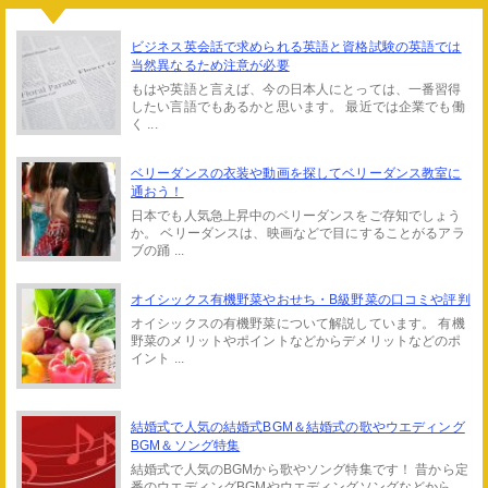
ビジネス英会話で求められる英語と資格試験の英語では
当然異なるため注意が必要
もはや英語と言えば、今の日本人にとっては、一番習得
したい言語でもあるかと思います。 最近では企業でも働
く ...
ベリーダンスの衣装や動画を探してベリーダンス教室に
通おう！
日本でも人気急上昇中のベリーダンスをご存知でしょう
か。 ベリーダンスは、映画などで目にすることがるアラ
ブの踊 ...
オイシックス有機野菜やおせち・B級野菜の口コミや評判
オイシックスの有機野菜について解説しています。 有機
野菜のメリットやポイントなどからデメリットなどのポ
イント ...
結婚式で人気の結婚式BGM＆結婚式の歌やウエディング
BGM＆ソング特集
結婚式で人気のBGMから歌やソング特集です！ 昔から定
番のウエディングBGMやウエディングソングなどから、